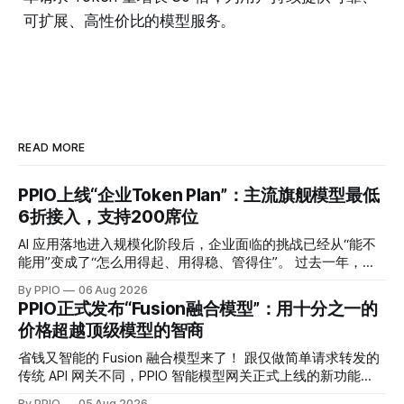
可扩展、高性价比的模型服务。
READ MORE
PPIO上线“企业Token Plan”：主流旗舰模型最低
6折接入，支持200席位
AI 应用落地进入规模化阶段后，企业面临的挑战已经从“能不
能用”变成了“怎么用得起、用得稳、管得住”。 过去一年，模
型 API 的调用成本普遍下降了一个数量级，但这并没有让企业
By PPIO
06 Aug 2026
的 AI 预算问题消失。主流可用的模型从三五个变成了十几
PPIO正式发布“Fusion融合模型”：用十分之一的
个，每家厂商定价体系不同，缓存机制不同，并发限制也不
价格超越顶级模型的智商
同。多模型混用的企业团队，往往需要维护多个账户、多套账
单，遇到某个模型价格调整或服务波动时处理起来相当被动。
省钱又智能的 Fusion 融合模型来了！ 跟仅做简单请求转发的
而现在，PPIO 发布的企业 Token Plan，正是要解决这些问
传统 API 网关不同，PPIO 智能模型网关正式上线的新功能
题。 一键接入 17 款主流大模型，支持 200 席位 PPIO 企业
——Fusion 融合模型会将每次调用变成一场“专家会诊”——网
By PPIO
05 Aug 2026