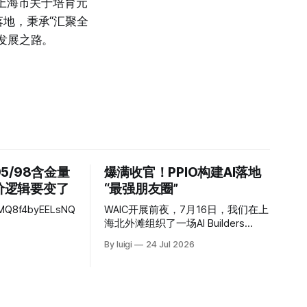
上海市关于培育元
地，秉承“汇聚全
发展之路。
95/98含金量
爆满收官！PPIO构建AI落地
定价逻辑要变了
“最强朋友圈”
_VMQ8f4byEELsNQ
WAIC开展前夜，7月16日，我们在上
海北外滩组织了一场AI Builders
Night。 从模型、Agent 到算力、数
By luigi
24 Jul 2026
据与应用，AI 行业的变化越来越快。
但当热度持续攀升，一个更具体的问
题也被反复提起：技术能力不断向
前，究竟有多少产品真正进入了业
务，进入了用户的工作流，进入了真