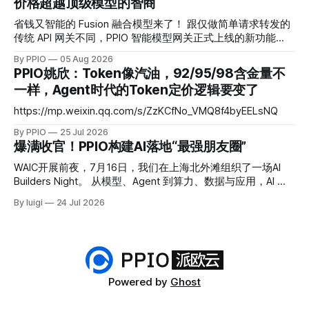
价格超越顶级模型的智商
同。多模型混用的企业团队，往往需要维护多个账户、多套账
单，遇到某个模型价格调整或服务波动时处理起来相当被动。
省钱又智能的 Fusion 融合模型来了！ 跟仅做简单请求转发的
而现在，PPIO 发布的企业 Token Plan，正是要解决这些问
传统 API 网关不同，PPIO 智能模型网关正式上线的新功能
题。 一键接入 17 款主流大模型，支持 200 席位 PPIO 企业
——Fusion 融合模型会将每次调用变成一场“专家会诊”——网
By PPIO
05 Aug 2026
Token Plan 是一套标准化的预付费折扣产品，核心机制是“融
关会将复杂任务同时分发给多个各有所长的“专家模型”并行作
PPIO姚欣：Token像汽油，92/95/98含金量不
合 Token”：以 DeepSeek V4 Flash 输入 Token 为基准单位
答，再通过思考编排与交叉验证，由主模型融合生成最终答
一样，Agent时代的Token定价逻辑要变了
（
案。 Fusion 模型以智能优先、兼顾性价比：通过工程化的融
合手段，把回答质量稳定在头部旗舰模型梯队，同时把成本控
https://mp.weixin.qq.com/s/ZzKCfNo_VMQ8f4byEELsNQ
制在中低梯队。在 DRACO 深度研究基准测试中，PPIO 用三个
By PPIO
25 Jul 2026
开源模型融合后的评分超越了 Claude Fable 5，而成本仅为后
爆满收官！PPIO构建AI落地“最强朋友圈”
者的十分之一。 Fusion 融合模型证明，智能的提升不再只发
生在参数层，它也可以发生在调用层。 为什么 Agent 时代不
WAIC开展前夜，7月16日，我们在上海北外滩组织了一场AI
能只依赖一个模型？ 2026 年，大模型市场进入密集迭代期。
Builders Night。 从模型、Agent 到算力、数据与应用，AI 行
Claude、GPT、Kimi、GLM 等主流模型几乎每季度都有新版
业的变化越来越快。 但当热度持续攀升，一个更具体的问题
本发布，排行榜的头部位置频繁更替。对应用开发者而言，可
By luigi
24 Jul 2026
也被反复提起：技术能力不断向前，究竟有多少产品真正进入
选的模型越来越多，但每个模型都有各自的短板。
了业务，进入了用户的工作流，进入了真实世界？ 这一次，
我们把讨论留给正在一线推进的人。 # 01 重磅圆桌 行业大佬
拆解AI落地真相 我们邀请了四位深耕AI产业、落地经验丰富的
重磅嘉宾：PPIO 合伙人陆昆仑、明略科技创始人吴明辉、
Joulebeat 创始人向涛，以及蚂蚁集团副总裁 & 蚂蚁百灵大模
Powered by
Ghost
型负责人周俊。 讨论全程聚焦AI创业、产品落地的真实痛点与
真实困惑：团队踩过的实战深坑、被用户否决的功能、倒逼产