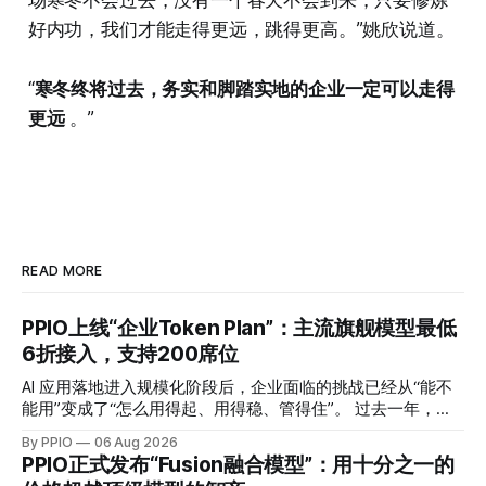
场寒冬不会过去，没有一个春天不会到来，只要修炼
好内功，我们才能走得更远，跳得更高。”姚欣说道。
“
寒冬终将过去，务实和脚踏实地的企业一定可以走得
更远
。”
READ MORE
PPIO上线“企业Token Plan”：主流旗舰模型最低
6折接入，支持200席位
AI 应用落地进入规模化阶段后，企业面临的挑战已经从“能不
能用”变成了“怎么用得起、用得稳、管得住”。 过去一年，模
型 API 的调用成本普遍下降了一个数量级，但这并没有让企业
By PPIO
06 Aug 2026
的 AI 预算问题消失。主流可用的模型从三五个变成了十几
PPIO正式发布“Fusion融合模型”：用十分之一的
个，每家厂商定价体系不同，缓存机制不同，并发限制也不