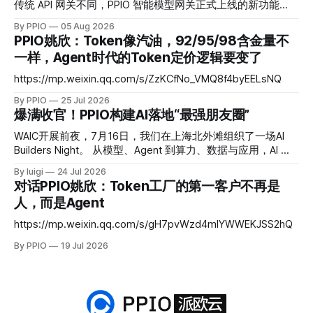
传统 API 网关不同，PPIO 智能模型网关正式上线的新功能
——Fusion 融合模型会将每次调用变成一场“专家会诊”——网
By PPIO
05 Aug 2026
关会将复杂任务同时分发给多个各有所长的“专家模型”并行作
PPIO姚欣：Token像汽油，92/95/98含金量不
答，再通过思考编排与交叉验证，由主模型融合生成最终答
一样，Agent时代的Token定价逻辑要变了
案。 Fusion 模型以智能优先、兼顾性价比：通过工程化的融
合手段，把回答质量稳定在头部旗舰模型梯队，同时把成本控
https://mp.weixin.qq.com/s/ZzKCfNo_VMQ8f4byEELsNQ
制在中低梯队。在 DRACO 深度研究基准测试中，PPIO 用三个
By PPIO
25 Jul 2026
开源模型融合后的评分超越了 Claude Fable 5，而成本仅为后
爆满收官！PPIO构建AI落地“最强朋友圈”
者的十分之一。 Fusion 融合模型证明，智能的提升不再只发
生在参数层，它也可以发生在调用层。 为什么 Agent 时代不
WAIC开展前夜，7月16日，我们在上海北外滩组织了一场AI
能只依赖一个模型？ 2026 年，大模型市场进入密集迭代期。
Builders Night。 从模型、Agent 到算力、数据与应用，AI 行
Claude、GPT、Kimi、GLM 等主流模型几乎每季度都有新版
业的变化越来越快。 但当热度持续攀升，一个更具体的问题
本发布，排行榜的头部位置频繁更替。对应用开发者而言，可
By luigi
24 Jul 2026
也被反复提起：技术能力不断向前，究竟有多少产品真正进入
对话PPIO姚欣：Token工厂的第一客户不再是
选的模型越来越多，但每个模型都有各自的短板。
了业务，进入了用户的工作流，进入了真实世界？ 这一次，
人，而是Agent
我们把讨论留给正在一线推进的人。 # 01 重磅圆桌 行业大佬
拆解AI落地真相 我们邀请了四位深耕AI产业、落地经验丰富的
https://mp.weixin.qq.com/s/gH7pvWzd4mlYWWEKJSS2hQ
重磅嘉宾：PPIO 合伙人陆昆仑、明略科技创始人吴明辉、
By PPIO
19 Jul 2026
Joulebeat 创始人向涛，以及蚂蚁集团副总裁 & 蚂蚁百灵大模
型负责人周俊。 讨论全程聚焦AI创业、产品落地的真实痛点与
真实困惑：团队踩过的实战深坑、被用户否决的功能、倒逼产
品改版的客户反馈、曾经判断失误的行业决策。 比起复盘“做
对了什么”，这些真实的试错成本、尚未解决的行业难题，才