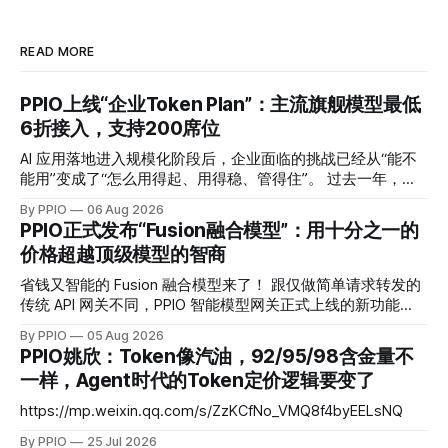
READ MORE
PPIO上线“企业Token Plan”：主流旗舰模型最低
6折接入，支持200席位
AI 应用落地进入规模化阶段后，企业面临的挑战已经从“能不
能用”变成了“怎么用得起、用得稳、管得住”。 过去一年，模
型 API 的调用成本普遍下降了一个数量级，但这并没有让企业
By PPIO
06 Aug 2026
的 AI 预算问题消失。主流可用的模型从三五个变成了十几
PPIO正式发布“Fusion融合模型”：用十分之一的
个，每家厂商定价体系不同，缓存机制不同，并发限制也不
价格超越顶级模型的智商
同。多模型混用的企业团队，往往需要维护多个账户、多套账
单，遇到某个模型价格调整或服务波动时处理起来相当被动。
省钱又智能的 Fusion 融合模型来了！ 跟仅做简单请求转发的
而现在，PPIO 发布的企业 Token Plan，正是要解决这些问
传统 API 网关不同，PPIO 智能模型网关正式上线的新功能
题。 一键接入 17 款主流大模型，支持 200 席位 PPIO 企业
——Fusion 融合模型会将每次调用变成一场“专家会诊”——网
By PPIO
05 Aug 2026
Token Plan 是一套标准化的预付费折扣产品，核心机制是“融
关会将复杂任务同时分发给多个各有所长的“专家模型”并行作
PPIO姚欣：Token像汽油，92/95/98含金量不
合 Token”：以 DeepSeek V4 Flash 输入 Token 为基准单位
答，再通过思考编排与交叉验证，由主模型融合生成最终答
一样，Agent时代的Token定价逻辑要变了
（
案。 Fusion 模型以智能优先、兼顾性价比：通过工程化的融
合手段，把回答质量稳定在头部旗舰模型梯队，同时把成本控
https://mp.weixin.qq.com/s/ZzKCfNo_VMQ8f4byEELsNQ
制在中低梯队。在 DRACO 深度研究基准测试中，PPIO 用三个
By PPIO
25 Jul 2026
开源模型融合后的评分超越了 Claude Fable 5，而成本仅为后