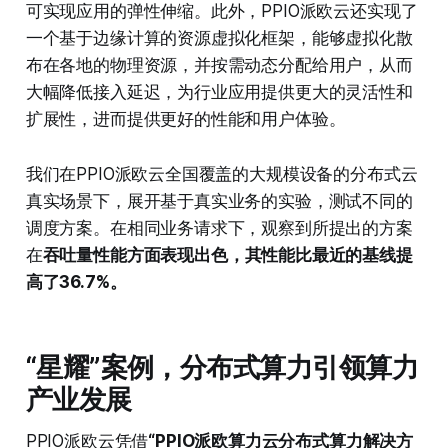
可实现应用的弹性伸缩。此外，PPIO派欧云还实现了
一个基于边缘计算的资源虚拟化框架，能够虚拟化散
布在各地的物理资源，并按需动态分配给用户，从而
大幅降低接入延迟，为行业应用提供更大的灵活性和
扩展性，进而提供更好的性能和用户体验。
我们在PPIO派欧云全国覆盖的大规模设备的分布式云
真实场景下，展开基于真实业务的实验，测试不同的
调度方案。在相同业务请求下，观察到所提出的方案
在
吞吐量性能方面表现出色，其性能比最近的基线提
高了36.7%。
“星耀”案例，分布式算力引领算力
产业发展
PPIO派欧云凭借
“PPIO派欧算力云分布式算力解决方