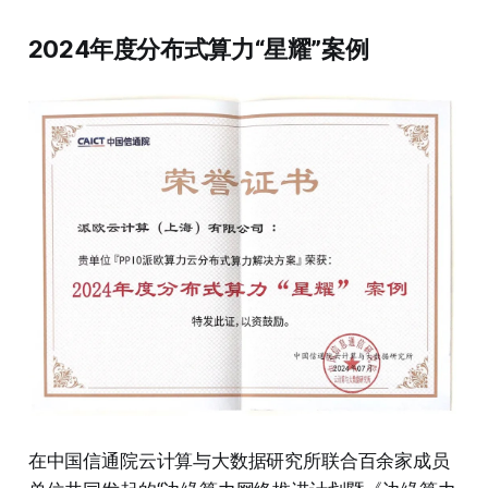
2024年度分布式算力“星耀”案例
在中国信通院云计算与大数据研究所联合百余家成员