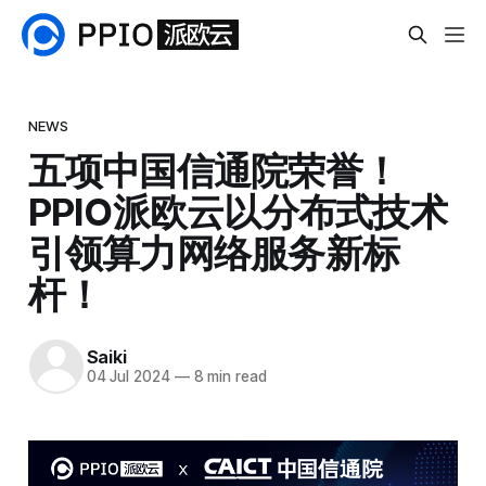
NEWS
五项中国信通院荣誉！
PPIO派欧云以分布式技术
引领算力网络服务新标
杆！
Saiki
04 Jul 2024
—
8 min read