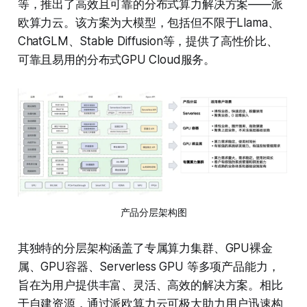
等，推出了高效且可靠的分布式算力解决方案——派
欧算力云。该方案为大模型，包括但不限于Llama、
ChatGLM、Stable Diffusion等，提供了高性价比、
可靠且易用的分布式GPU Cloud服务。
产品分层架构图
其独特的分层架构涵盖了专属算力集群、GPU裸金
属、GPU容器、Serverless GPU 等多项产品能力，
旨在为用户提供丰富、灵活、高效的解决方案。相比
于自建资源，通过派欧算力云可极大助力用户迅速构