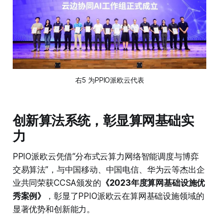
右5 为PPIO派欧云代表
创新算法系统，彰显算网基础实
力
PPIO派欧云凭借“分布式云算力网络智能调度与博弈
交易算法”，与中国移动、中国电信、华为云等杰出企
业共同荣获CCSA颁发的
《2023年度算网基础设施优
秀案例》
，彰显了PPIO派欧云在算网基础设施领域的
显著优势和创新能力。