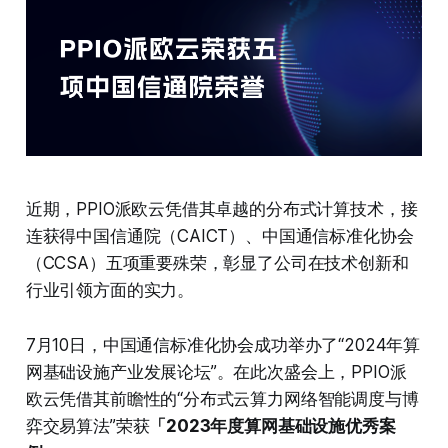
近期，PPIO派欧云凭借其卓越的分布式计算技术，接
连获得中国信通院（CAICT）、中国通信标准化协会
（CCSA）五项重要殊荣，彰显了公司在技术创新和
行业引领方面的实力。
7月10日，中国通信标准化协会成功举办了“2024年算
网基础设施产业发展论坛”。在此次盛会上，PPIO派
欧云凭借其前瞻性的“分布式云算力网络智能调度与博
弈交易算法”荣获
「2023年度算网基础设施优秀案