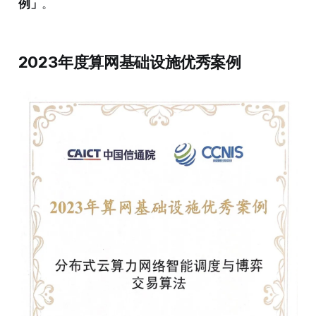
例」
。
2023年度算网基础设施优秀案例