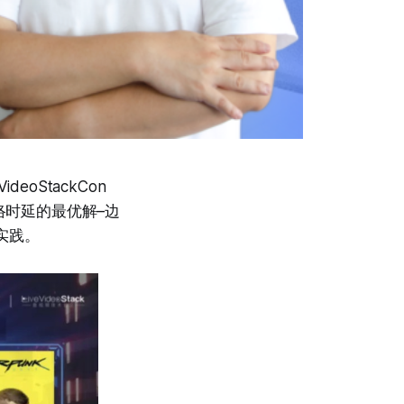
oStackCon
络时延的最优解–边
实践。