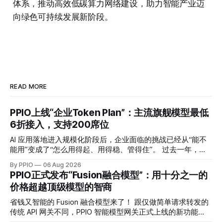
体系，推动高效低碳算力网络建设，助力智能产业迈
向绿色可持续发展新阶段。
READ MORE
PPIO上线“企业Token Plan”：主流旗舰模型最低
6折接入，支持200席位
AI 应用落地进入规模化阶段后，企业面临的挑战已经从“能不
能用”变成了“怎么用得起、用得稳、管得住”。 过去一年，模
型 API 的调用成本普遍下降了一个数量级，但这并没有让企业
By PPIO
06 Aug 2026
的 AI 预算问题消失。主流可用的模型从三五个变成了十几
PPIO正式发布“Fusion融合模型”：用十分之一的
个，每家厂商定价体系不同，缓存机制不同，并发限制也不
价格超越顶级模型的智商
同。多模型混用的企业团队，往往需要维护多个账户、多套账
单，遇到某个模型价格调整或服务波动时处理起来相当被动。
省钱又智能的 Fusion 融合模型来了！ 跟仅做简单请求转发的
而现在，PPIO 发布的企业 Token Plan，正是要解决这些问
传统 API 网关不同，PPIO 智能模型网关正式上线的新功能
题。 一键接入 17 款主流大模型，支持 200 席位 PPIO 企业
——Fusion 融合模型会将每次调用变成一场“专家会诊”——网