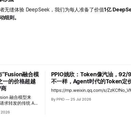
无缝体验 DeepSeek，我们为每人准备了价值
1亿 DeepSe
动细则。
“Fusion融合模
PPIO姚欣：Token像汽油，92/
之一的价格超越
不一样，Agent时代的Token
智商
https://mp.weixin.qq.com/s/ZzKCfNo
sion 融合模型来
By PPIO
25 Jul 2026
O 智能模型网关正式
 2026
usion 融合模型
成一场“专家会诊”
杂任务同时分发给多