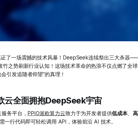
见证了一场震撼的技术风暴！DeepSeek连续祭出三大杀器——V3
以破竹之势刷新行业认知！这场技术革命的热浪不仅点燃了全
总会引发追随者仰望"的真理！
O派欧云全面拥抱DeepSeek宇宙
云服务平台，
PPIO派欧算力云
致力于为开发者提供
低成本
、
高
一行代码即可轻松调用 API，体验前沿 AI 技术。