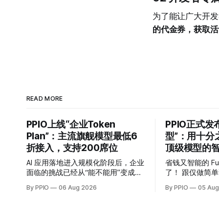
为了能让广大开发者
的代金券，获取活
READ MORE
PPIO上线“企业Token
PPIO正式发布
Plan”：主流旗舰模型最低6
型”：用十分
折接入，支持200席位
顶级模型的
AI 应用落地进入规模化阶段后，企业
省钱又智能的 Fu
面临的挑战已经从“能不能用”变成了
了！ 跟仅做简单请求转发的传统 API
“怎么用得起、用得稳、管得住”。 过
网关不同，PPI
By PPIO
06 Aug 2026
By PPIO
05 Aug
去一年，模型 API 的调用成本普遍下
上线的新功能——F
降了一个数量级，但这并没有让企业
会将每次调用变
的 AI 预算问题消失。主流可用的模
——网关会将复