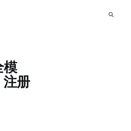
全模
0，注册