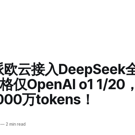
派欧云接入DeepSeek
仅OpenAI o1 1/2
00万tokens！
—
2 min read