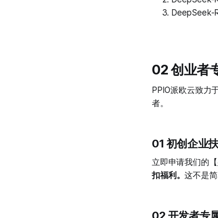
DeepSeek-R1
02 创业
PPIO派欧云致
者。
01 初创企业
立即申请我们的【
扣福利
。
这不是简
02 开发者专