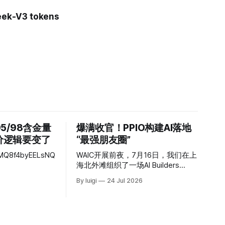
ek-V3 tokens
95/98含金量
爆满收官！PPIO构建AI落地
定价逻辑要变了
“最强朋友圈”
_VMQ8f4byEELsNQ
WAIC开展前夜，7月16日，我们在上
海北外滩组织了一场AI Builders
Night。 从模型、Agent 到算力、数
By luigi
24 Jul 2026
据与应用，AI 行业的变化越来越快。
但当热度持续攀升，一个更具体的问
题也被反复提起：技术能力不断向
前，究竟有多少产品真正进入了业