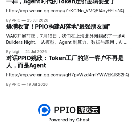
一样，Agent时代的Token定价逻辑要变了
案。 Fusion 模型以智能优先、兼顾性价比：通过工程化的融
合手段，把回答质量稳定在头部旗舰模型梯队，同时把成本控
https://mp.weixin.qq.com/s/ZzKCfNo_VMQ8f4byEELsNQ
制在中低梯队。在 DRACO 深度研究基准测试中，PPIO 用三个
By PPIO
25 Jul 2026
开源模型融合后的评分超越了 Claude Fable 5，而成本仅为后
爆满收官！PPIO构建AI落地“最强朋友圈”
者的十分之一。 Fusion 融合模型证明，智能的提升不再只发
生在参数层，它也可以发生在调用层。 为什么 Agent 时代不
WAIC开展前夜，7月16日，我们在上海北外滩组织了一场AI
能只依赖一个模型？ 2026 年，大模型市场进入密集迭代期。
Builders Night。 从模型、Agent 到算力、数据与应用，AI 行
Claude、GPT、Kimi、GLM 等主流模型几乎每季度都有新版
业的变化越来越快。 但当热度持续攀升，一个更具体的问题
本发布，排行榜的头部位置频繁更替。对应用开发者而言，可
By luigi
24 Jul 2026
也被反复提起：技术能力不断向前，究竟有多少产品真正进入
对话PPIO姚欣：Token工厂的第一客户不再是
选的模型越来越多，但每个模型都有各自的短板。
了业务，进入了用户的工作流，进入了真实世界？ 这一次，
人，而是Agent
我们把讨论留给正在一线推进的人。 # 01 重磅圆桌 行业大佬
拆解AI落地真相 我们邀请了四位深耕AI产业、落地经验丰富的
https://mp.weixin.qq.com/s/gH7pvWzd4mlYWWEKJSS2hQ
重磅嘉宾：PPIO 合伙人陆昆仑、明略科技创始人吴明辉、
By PPIO
19 Jul 2026
Joulebeat 创始人向涛，以及蚂蚁集团副总裁 & 蚂蚁百灵大模
型负责人周俊。 讨论全程聚焦AI创业、产品落地的真实痛点与
真实困惑：团队踩过的实战深坑、被用户否决的功能、倒逼产
品改版的客户反馈、曾经判断失误的行业决策。 比起复盘“做
对了什么”，这些真实的试错成本、尚未解决的行业难题，才
是更有参考价值的行业经验。 几位嘉宾以不同赛道、不同视
Powered by
Ghost
角的观点交锋，展开了激烈的探讨，最终沉淀出统一共识：AI
的价值从来不在于单次演示的惊艳效果，而在于能否打通企业
数据与系统、适配复杂业务流程，