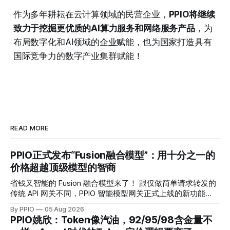
作为多年耕耘在云计算领域的民营企业，
PPIO将继续
致力于挖掘更优质的AI算力服务和网络服务产品
，为
布局数字化和AI领域的企业赋能，也为国家打造具有
国际竞争力的数字产业集群赋能！
READ MORE
PPIO正式发布“Fusion融合模型”：用十分之一的
价格超越顶级模型的智商
省钱又智能的 Fusion 融合模型来了！ 跟仅做简单请求转发的
传统 API 网关不同，PPIO 智能模型网关正式上线的新功能
——Fusion 融合模型会将每次调用变成一场“专家会诊”——网
By PPIO
05 Aug 2026
关会将复杂任务同时分发给多个各有所长的“专家模型”并行作
PPIO姚欣：Token像汽油，92/95/98含金量不
答，再通过思考编排与交叉验证，由主模型融合生成最终答