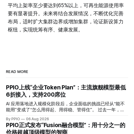
平均上架率至少要达到65%以上，可再生能源使用率
要有显著提升。未来将结合发展情况，不断优化完善
布局，适时扩大集群边界或增加集群，论证新设算力
枢纽，实现统筹有序、健康发展。
READ MORE
PPIO上线“企业Token Plan”：主流旗舰模型最低
6折接入，支持200席位
AI 应用落地进入规模化阶段后，企业面临的挑战已经从“能不
能用”变成了“怎么用得起、用得稳、管得住”。 过去一年，模
型 API 的调用成本普遍下降了一个数量级，但这并没有让企业
By PPIO
06 Aug 2026
的 AI 预算问题消失。主流可用的模型从三五个变成了十几
PPIO正式发布“Fusion融合模型”：用十分之一的
个，每家厂商定价体系不同，缓存机制不同，并发限制也不
价格超越顶级模型的智商
同。多模型混用的企业团队，往往需要维护多个账户、多套账