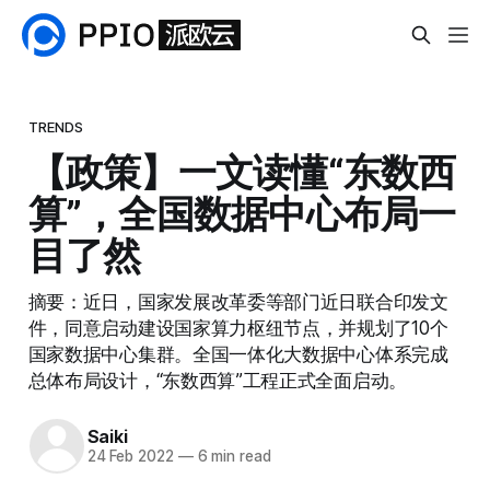
TRENDS
【政策】一文读懂“东数西
算”，全国数据中心布局一
目了然
摘要：近日，国家发展改革委等部门近日联合印发文
件，同意启动建设国家算力枢纽节点，并规划了10个
国家数据中心集群。全国一体化大数据中心体系完成
总体布局设计，“东数西算”工程正式全面启动。
Saiki
24 Feb 2022
—
6 min read