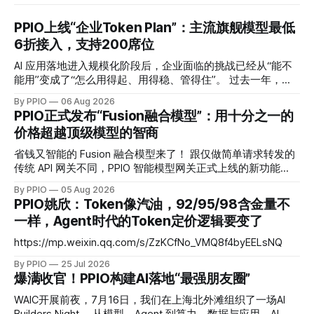
PPIO上线“企业Token Plan”：主流旗舰模型最低
6折接入，支持200席位
AI 应用落地进入规模化阶段后，企业面临的挑战已经从“能不
能用”变成了“怎么用得起、用得稳、管得住”。 过去一年，模
型 API 的调用成本普遍下降了一个数量级，但这并没有让企业
By PPIO
06 Aug 2026
的 AI 预算问题消失。主流可用的模型从三五个变成了十几
PPIO正式发布“Fusion融合模型”：用十分之一的
个，每家厂商定价体系不同，缓存机制不同，并发限制也不
价格超越顶级模型的智商
同。多模型混用的企业团队，往往需要维护多个账户、多套账
单，遇到某个模型价格调整或服务波动时处理起来相当被动。
省钱又智能的 Fusion 融合模型来了！ 跟仅做简单请求转发的
而现在，PPIO 发布的企业 Token Plan，正是要解决这些问
传统 API 网关不同，PPIO 智能模型网关正式上线的新功能
题。 一键接入 17 款主流大模型，支持 200 席位 PPIO 企业
——Fusion 融合模型会将每次调用变成一场“专家会诊”——网
By PPIO
05 Aug 2026
Token Plan 是一套标准化的预付费折扣产品，核心机制是“融
关会将复杂任务同时分发给多个各有所长的“专家模型”并行作
PPIO姚欣：Token像汽油，92/95/98含金量不
合 Token”：以 DeepSeek V4 Flash 输入 Token 为基准单位
答，再通过思考编排与交叉验证，由主模型融合生成最终答
一样，Agent时代的Token定价逻辑要变了
（
案。 Fusion 模型以智能优先、兼顾性价比：通过工程化的融
合手段，把回答质量稳定在头部旗舰模型梯队，同时把成本控
https://mp.weixin.qq.com/s/ZzKCfNo_VMQ8f4byEELsNQ
制在中低梯队。在 DRACO 深度研究基准测试中，PPIO 用三个
By PPIO
25 Jul 2026
开源模型融合后的评分超越了 Claude Fable 5，而成本仅为后
爆满收官！PPIO构建AI落地“最强朋友圈”
者的十分之一。 Fusion 融合模型证明，智能的提升不再只发
生在参数层，它也可以发生在调用层。 为什么 Agent 时代不
WAIC开展前夜，7月16日，我们在上海北外滩组织了一场AI
能只依赖一个模型？ 2026 年，大模型市场进入密集迭代期。