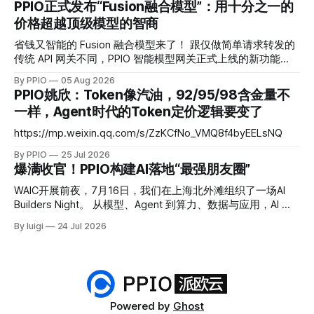
PPIO正式发布“Fusion融合模型”：用十分之一的
个，每家厂商定价体系不同，缓存机制不同，并发限制也不
价格超越顶级模型的智商
同。多模型混用的企业团队，往往需要维护多个账户、多套账
单，遇到某个模型价格调整或服务波动时处理起来相当被动。
省钱又智能的 Fusion 融合模型来了！ 跟仅做简单请求转发的
而现在，PPIO 发布的企业 Token Plan，正是要解决这些问
传统 API 网关不同，PPIO 智能模型网关正式上线的新功能
题。 一键接入 17 款主流大模型，支持 200 席位 PPIO 企业
——Fusion 融合模型会将每次调用变成一场“专家会诊”——网
By PPIO
05 Aug 2026
Token Plan 是一套标准化的预付费折扣产品，核心机制是“融
关会将复杂任务同时分发给多个各有所长的“专家模型”并行作
PPIO姚欣：Token像汽油，92/95/98含金量不
合 Token”：以 DeepSeek V4 Flash 输入 Token 为基准单位
答，再通过思考编排与交叉验证，由主模型融合生成最终答
一样，Agent时代的Token定价逻辑要变了
（
案。 Fusion 模型以智能优先、兼顾性价比：通过工程化的融
合手段，把回答质量稳定在头部旗舰模型梯队，同时把成本控
https://mp.weixin.qq.com/s/ZzKCfNo_VMQ8f4byEELsNQ
制在中低梯队。在 DRACO 深度研究基准测试中，PPIO 用三个
By PPIO
25 Jul 2026
开源模型融合后的评分超越了 Claude Fable 5，而成本仅为后
爆满收官！PPIO构建AI落地“最强朋友圈”
者的十分之一。 Fusion 融合模型证明，智能的提升不再只发
生在参数层，它也可以发生在调用层。 为什么 Agent 时代不
WAIC开展前夜，7月16日，我们在上海北外滩组织了一场AI
能只依赖一个模型？ 2026 年，大模型市场进入密集迭代期。
Builders Night。 从模型、Agent 到算力、数据与应用，AI 行
Claude、GPT、Kimi、GLM 等主流模型几乎每季度都有新版
业的变化越来越快。 但当热度持续攀升，一个更具体的问题
本发布，排行榜的头部位置频繁更替。对应用开发者而言，可
By luigi
24 Jul 2026
也被反复提起：技术能力不断向前，究竟有多少产品真正进入
选的模型越来越多，但每个模型都有各自的短板。
了业务，进入了用户的工作流，进入了真实世界？ 这一次，
我们把讨论留给正在一线推进的人。 # 01 重磅圆桌 行业大佬
拆解AI落地真相 我们邀请了四位深耕AI产业、落地经验丰富的
重磅嘉宾：PPIO 合伙人陆昆仑、明略科技创始人吴明辉、
Joulebeat 创始人向涛，以及蚂蚁集团副总裁 & 蚂蚁百灵大模
Powered by
Ghost