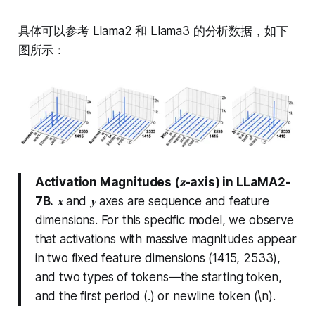
具体可以参考 Llama2 和 Llama3 的分析数据，如下
图所示：
Activation Magnitudes (𝐳-axis) in LLaMA2-
7B.
𝐱 and 𝐲 axes are sequence and feature
dimensions. For this specific model, we observe
that activations with massive magnitudes appear
in two fixed feature dimensions (1415, 2533),
and two types of tokens—the starting token,
and the first period (.) or newline token (\n).