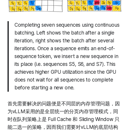
Completing seven sequences using continuous
batching. Left shows the batch after a single
iteration, right shows the batch after several
iterations. Once a sequence emits an end-of-
sequence token, we insert a new sequence in
its place (i.e. sequences S5, S6, and S7). This
achieves higher GPU utilization since the GPU
does not wait for all sequences to complete
before starting a new one.
首先需要解决的问题便是不同层的内存管理问题，因
为vLLM采用的是全层统一的分页内存管理模式，同
时在队列策略上是 Full Cache 和 Sliding Window 只
能二选一的策略，因而我们需要对vLLM的底层结构