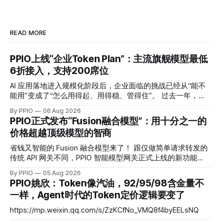
READ MORE
PPIO上线“企业Token Plan”：主流旗舰模型最低
6折接入，支持200席位
AI 应用落地进入规模化阶段后，企业面临的挑战已经从“能不
能用”变成了“怎么用得起、用得稳、管得住”。 过去一年，模
型 API 的调用成本普遍下降了一个数量级，但这并没有让企业
By PPIO
06 Aug 2026
的 AI 预算问题消失。主流可用的模型从三五个变成了十几
PPIO正式发布“Fusion融合模型”：用十分之一的
个，每家厂商定价体系不同，缓存机制不同，并发限制也不
价格超越顶级模型的智商
同。多模型混用的企业团队，往往需要维护多个账户、多套账
单，遇到某个模型价格调整或服务波动时处理起来相当被动。
省钱又智能的 Fusion 融合模型来了！ 跟仅做简单请求转发的
而现在，PPIO 发布的企业 Token Plan，正是要解决这些问
传统 API 网关不同，PPIO 智能模型网关正式上线的新功能
题。 一键接入 17 款主流大模型，支持 200 席位 PPIO 企业
——Fusion 融合模型会将每次调用变成一场“专家会诊”——网
By PPIO
05 Aug 2026
Token Plan 是一套标准化的预付费折扣产品，核心机制是“融
关会将复杂任务同时分发给多个各有所长的“专家模型”并行作
PPIO姚欣：Token像汽油，92/95/98含金量不
合 Token”：以 DeepSeek V4 Flash 输入 Token 为基准单位
答，再通过思考编排与交叉验证，由主模型融合生成最终答
一样，Agent时代的Token定价逻辑要变了
（
案。 Fusion 模型以智能优先、兼顾性价比：通过工程化的融
合手段，把回答质量稳定在头部旗舰模型梯队，同时把成本控
https://mp.weixin.qq.com/s/ZzKCfNo_VMQ8f4byEELsNQ
制在中低梯队。在 DRACO 深度研究基准测试中，PPIO 用三个